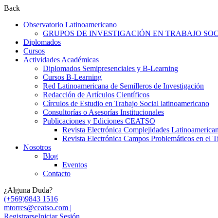
Back
Observatorio Latinoamericano
GRUPOS DE INVESTIGACIÓN EN TRABAJO SOCI
Diplomados
Cursos
Actividades Académicas
Diplomados Semipresenciales y B-Learning
Cursos B-Learning
Red Latinoamericana de Semilleros de Investigación
Redacción de Artículos Científicos
Círculos de Estudio en Trabajo Social latinoamericano
Consultorías o Asesorías Institucionales
Publicaciones y Ediciones CEATSO
Revista Electrónica Complejidades Latinoamerica
Revista Electrónica Campos Problemáticos en el T
Nosotros
Blog
Eventos
Contacto
¿Alguna Duda?
(+569)9843 1516
mtorres@ceatso.com |
Registrarse
Iniciar Sesión