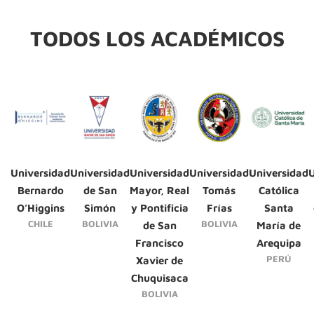
TODOS LOS ACADÉMICOS
Universidad
Universidad
Universidad
Universidad
Universidad
U
Bernardo
de San
Mayor, Real
Tomás
Católica
O’Higgins
Simón
y Pontificia
Frías
Santa
CHILE
BOLIVIA
BOLIVIA
de San
María de
Francisco
Arequipa
PERÚ
Xavier de
Chuquisaca
BOLIVIA